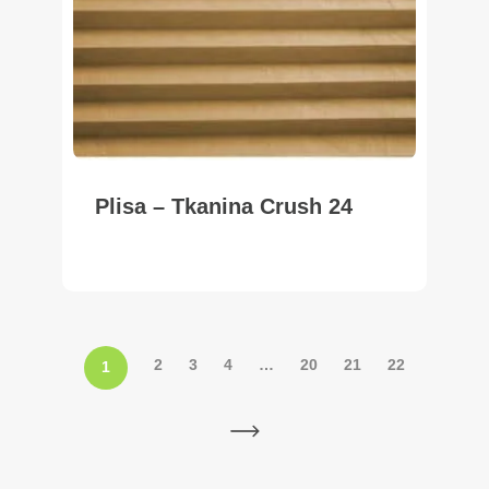
Plisa – Tkanina Crush 24
2
3
4
…
20
21
22
1