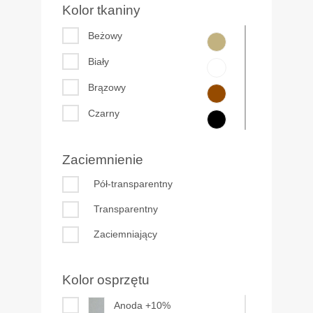
Kolor tkaniny
Beżowy
Biały
Brązowy
Czarny
Czerwony
Zaciemnienie
Fioletowy
Pół-transparentny
Niebieski
Transparentny
Pomarańczowy
Zaciemniający
Różowy
Szary
Kolor osprzętu
Zielony
Anoda +10%