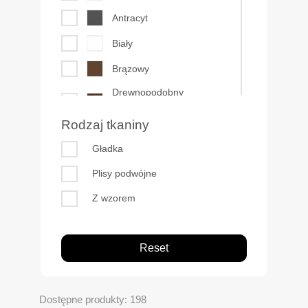
Zółty
Antracyt
Złoty
Biały
Brązowy
Drewnopodobny
Mahoń +20%
Rodzaj tkaniny
Drewnopodobny
Gładka
Orzech +20%
Drewnopodobny Sosna
Plisy podwójne
+20%
Z wzorem
Drewnopodobny Złoty
dąb +20%
Reset
Dostępne produkty: 198