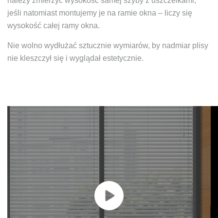
należy zmierzyć wysokość samej szyby z uszczelkami,
jeśli natomiast montujemy je na ramie okna – liczy się
wysokość całej ramy okna.
Nie wolno wydłużać sztucznie wymiarów, by nadmiar plisy
nie kleszczył się i wyglądał estetycznie.