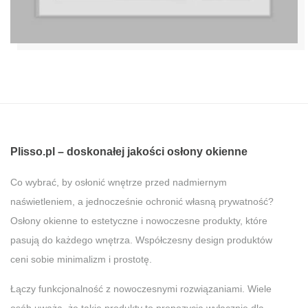
Plisso.pl – doskonałej jakości osłony okienne
Co wybrać, by osłonić wnętrze przed nadmiernym
naświetleniem, a jednocześnie ochronić własną prywatność?
Osłony okienne to estetyczne i nowoczesne produkty, które
pasują do każdego wnętrza. Współczesny design produktów
ceni sobie minimalizm i prostotę.
Łączy funkcjonalność z nowoczesnymi rozwiązaniami. Wiele
osób uważa, że takie produkty to propozycja wyłącznie dla