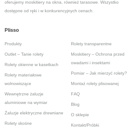
oferujemy moskitiery na okna, również tarasowe. Wszystko
dostępne od ręki i w konkurencyjnych cenach.
Plisso
Produkty
Rolety transparentne
Outlet – Tanie rolety
Moskitiery – Ochrona przed
owadami i insektami
Rolety okienne w kasetkach
Pomiar – Jak mierzyć rolety?
Rolety materiałowe
wolnowiszące
Montaż rolety plisowanej
Wewnętrzne żaluzje
FAQ
aluminiowe na wymiar
Blog
Żaluzje elektryczne drewniane
O sklepie
Rolety skośne
Kontakt/Próbki