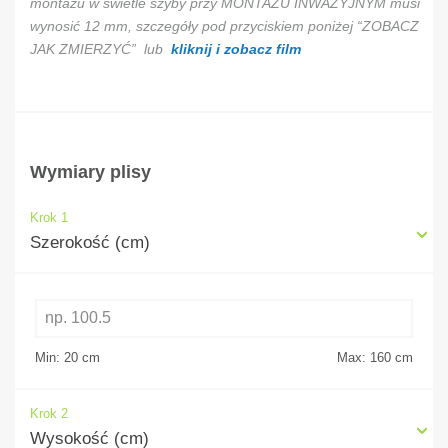
montażu w świetle szyby przy MONTAŻU INWAZYJNYM musi
wynosić 12 mm, szczegóły pod przyciskiem poniżej “ZOBACZ
JAK ZMIERZYĆ” lub
kliknij i zobacz film
Wymiary plisy
Krok 1
Szerokość (cm)
Min: 20
cm
Max: 160
cm
Krok 2
Wysokość (cm)