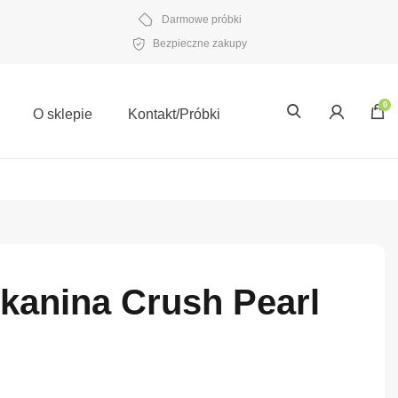
Darmowe próbki
Bezpieczne zakupy
0
O sklepie
Kontakt/Próbki
Tkanina Crush Pearl