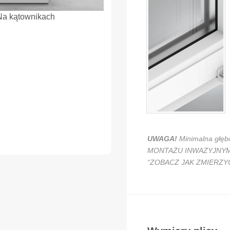
Na kątownikach
UWAGA!
Minimalna głęb
MONTAŻU INWAZYJNYM mus
“ZOBACZ JAK ZMIERZY