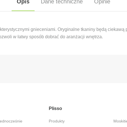
Opis
Dane techniczne
Opinie
rakterystycznymi gnieceniami. Oryginalne tkaniny będą ciekaw
zwoli w łatwy sposób dobrać do aranżacji wnętrza.
Plisso
jednocześnie
Produkty
Moskitiery – Ochrona przed