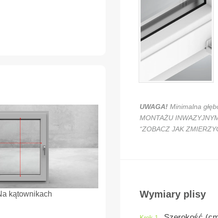
UWAGA!
Minimalna głęb
MONTAŻU INWAZYJNYM mus
“ZOBACZ JAK ZMIERZY
Wymiary plisy
Na kątownikach
Szerokość (c
Krok 1