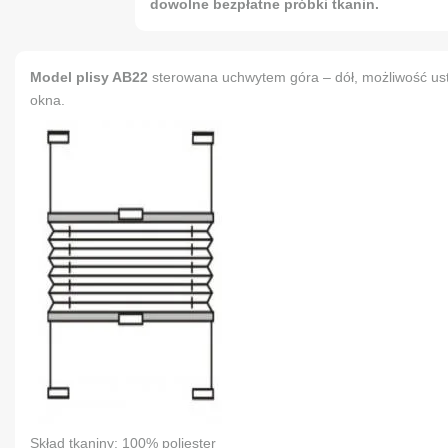
dowolne bezpłatne próbki tkanin.
Model plisy AB22
sterowana uchwytem góra – dół, możliwość us
okna.
Skład tkaniny: 100% poliester