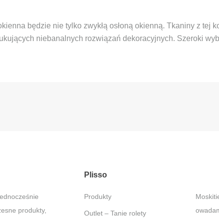
okienna będzie nie tylko zwykłą osłoną okienną. Tkaniny z tej k
ukujących niebanalnych rozwiązań dekoracyjnych. Szeroki wybór
Plisso
jednocześnie
Produkty
Moskitiery – Ochrona przed
zesne produkty,
owadami
Outlet – Tanie rolety