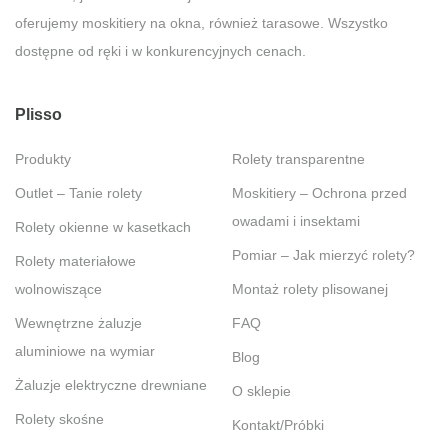
oferujemy moskitiery na okna, również tarasowe. Wszystko
dostępne od ręki i w konkurencyjnych cenach.
Plisso
Produkty
Rolety transparentne
Outlet – Tanie rolety
Moskitiery – Ochrona przed
owadami i insektami
Rolety okienne w kasetkach
Pomiar – Jak mierzyć rolety?
Rolety materiałowe
wolnowiszące
Montaż rolety plisowanej
Wewnętrzne żaluzje
FAQ
aluminiowe na wymiar
Blog
Żaluzje elektryczne drewniane
O sklepie
Rolety skośne
Kontakt/Próbki