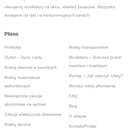
oferujemy moskitiery na okna, również tarasowe. Wszystko
dostępne od ręki i w konkurencyjnych cenach.
Plisso
Produkty
Rolety transparentne
Outlet – Tanie rolety
Moskitiery – Ochrona przed
owadami i insektami
Rolety okienne w kasetkach
Pomiar – Jak mierzyć rolety?
Rolety materiałowe
wolnowiszące
Montaż rolety plisowanej
Wewnętrzne żaluzje
FAQ
aluminiowe na wymiar
Blog
Żaluzje elektryczne drewniane
O sklepie
Rolety skośne
Kontakt/Próbki