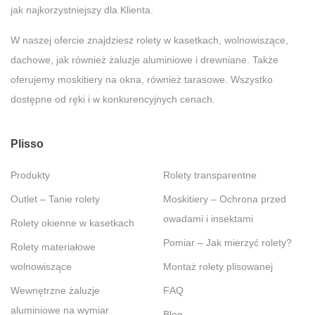
jak najkorzystniejszy dla Klienta.
W naszej ofercie znajdziesz rolety w kasetkach, wolnowiszące,
dachowe, jak również żaluzje aluminiowe i drewniane. Także
oferujemy moskitiery na okna, również tarasowe. Wszystko
dostępne od ręki i w konkurencyjnych cenach.
Plisso
Produkty
Rolety transparentne
Outlet – Tanie rolety
Moskitiery – Ochrona przed
owadami i insektami
Rolety okienne w kasetkach
Pomiar – Jak mierzyć rolety?
Rolety materiałowe
wolnowiszące
Montaż rolety plisowanej
Wewnętrzne żaluzje
FAQ
aluminiowe na wymiar
Blog