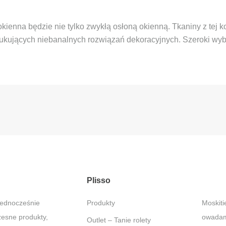
okienna będzie nie tylko zwykłą osłoną okienną. Tkaniny z tej k
ukujących niebanalnych rozwiązań dekoracyjnych. Szeroki wybór
Plisso
jednocześnie
Produkty
Moskitiery – Ochrona przed
zesne produkty,
owadami
Outlet – Tanie rolety