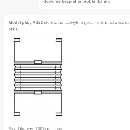
dowolne bezpłatne próbki tkanin.
Model plisy AB22
sterowana uchwytem góra – dół, możliwość us
okna.
Skład tkaniny: 100% poliester