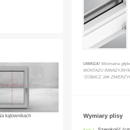
UWAGA!
Minimalna głęb
MONTAŻU INWAZYJNYM mus
“ZOBACZ JAK ZMIERZY
Wymiary plisy
Na kątownikach
Szerokość (c
Krok 1