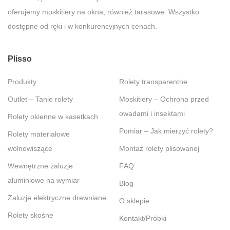
oferujemy moskitiery na okna, również tarasowe. Wszystko
dostępne od ręki i w konkurencyjnych cenach.
Plisso
Produkty
Rolety transparentne
Outlet – Tanie rolety
Moskitiery – Ochrona przed
owadami i insektami
Rolety okienne w kasetkach
Pomiar – Jak mierzyć rolety?
Rolety materiałowe
wolnowiszące
Montaż rolety plisowanej
Wewnętrzne żaluzje
FAQ
aluminiowe na wymiar
Blog
Żaluzje elektryczne drewniane
O sklepie
Rolety skośne
Kontakt/Próbki