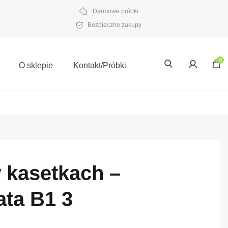
Darmowe próbki
Bezpieczne zakupy
0
O sklepie
Kontakt/Próbki
 kasetkach –
ata B1 3