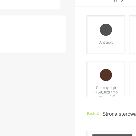
Antracyt
Ciemny dąb
(+58,30zł / mb
szerokości)
Krok 2
Strona sterow
Szary