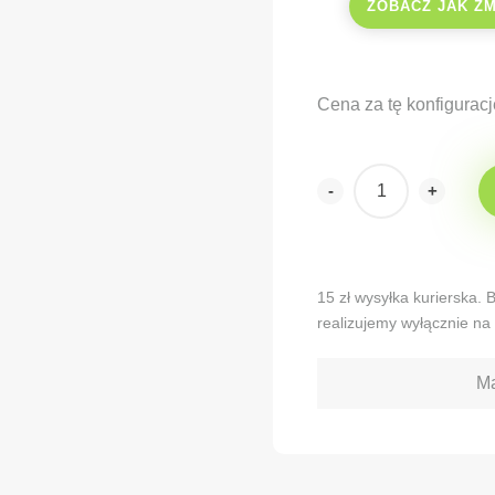
ZOBACZ JAK Z
Cena za tę konfiguracj
-
+
Alternative:
15 zł wysyłka kurierska.
realizujemy wyłącznie na 
Ma