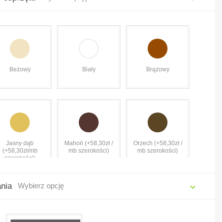
Beżowy
Biały
Brązowy
Jasny dąb
Mahoń (+58,30zł /
Orzech (+58,30zł /
(+58,30zł/mb
mb szerokości)
mb szerokości)
szerokości)
ania
Wybierz opcję
Winchester
Złoty dąb (+58,30zł