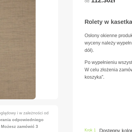
112.30zł
od
Rolety w kasetka
Osłony okienne produ
wyceny należy wypełni
dół).
Po wypełnieniu wszyst
W celu złożenia zamów
koszyka”.
glądowy i w zależności od
brania odpowiedniego
. Możesz zamówić 3
Krok 1
Dostępny kolo