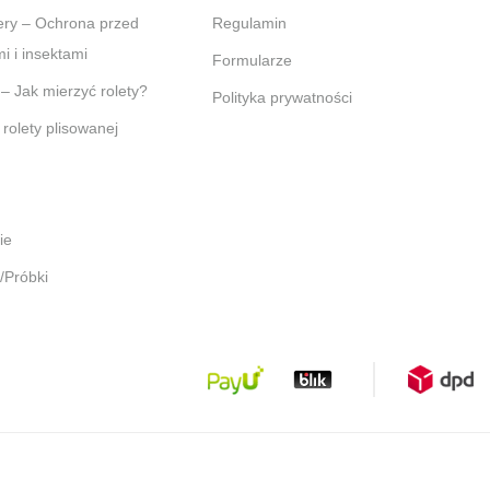
Regulamin
 i insektami
Formularze
 – Jak mierzyć rolety?
Polityka prywatności
 rolety plisowanej
pie
t/Próbki