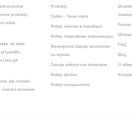
jednocześnie
Produkty
Moskitiery – Ochrona przed
zesne produkty,
owadami
Outlet – Tanie rolety
ni sobie
Pomiar
Rolety okienne w kasetkach
Montaż
Rolety materiałowe wolnowiszące
aża, że takie
FAQ
Wewnętrzne żaluzje aluminiowe
W przypadku
na wymiar
Blog
i jest jak
Żaluzje elektryczne drewniane
O skle
Rolety skośne
Kontak
owe, jak również
Rolety transparentne
, również tarasowe.