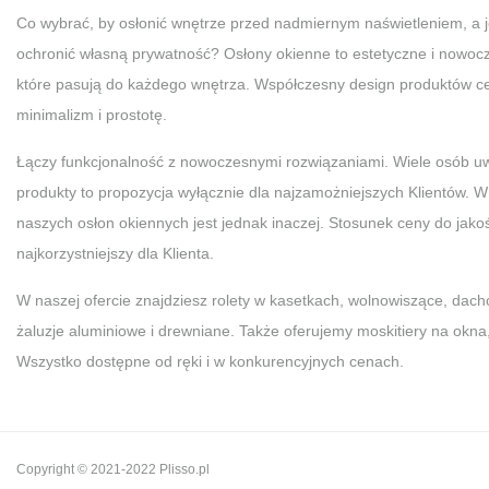
Co wybrać, by osłonić wnętrze przed nadmiernym naświetleniem, a 
ochronić własną prywatność? Osłony okienne to estetyczne i nowoc
które pasują do każdego wnętrza. Współczesny design produktów ce
minimalizm i prostotę.
Łączy funkcjonalność z nowoczesnymi rozwiązaniami. Wiele osób uw
produkty to propozycja wyłącznie dla najzamożniejszych Klientów. 
naszych osłon okiennych jest jednak inaczej. Stosunek ceny do jakośc
najkorzystniejszy dla Klienta.
W naszej ofercie znajdziesz rolety w kasetkach, wolnowiszące, dach
żaluzje aluminiowe i drewniane. Także oferujemy moskitiery na okna
Wszystko dostępne od ręki i w konkurencyjnych cenach.
Copyright © 2021-2022 Plisso.pl