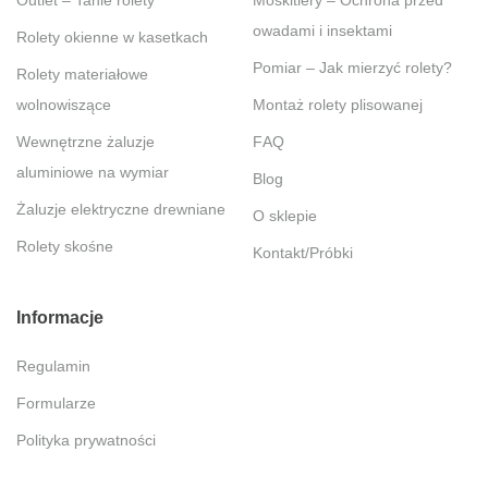
Outlet – Tanie rolety
Moskitiery – Ochrona przed
owadami i insektami
Rolety okienne w kasetkach
Pomiar – Jak mierzyć rolety?
Rolety materiałowe
wolnowiszące
Montaż rolety plisowanej
Wewnętrzne żaluzje
FAQ
aluminiowe na wymiar
Blog
Żaluzje elektryczne drewniane
O sklepie
Rolety skośne
Kontakt/Próbki
Informacje
Regulamin
Formularze
Polityka prywatności