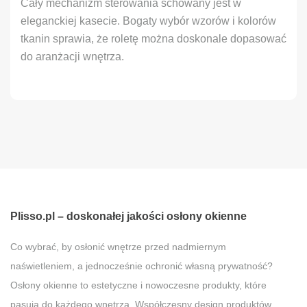
Cały mechanizm sterowania schowany jest w
eleganckiej kasecie. Bogaty wybór wzorów i kolorów
tkanin sprawia, że roletę można doskonale dopasować
do aranżacji wnętrza.
Plisso.pl – doskonałej jakości osłony okienne
Co wybrać, by osłonić wnętrze przed nadmiernym
naświetleniem, a jednocześnie ochronić własną prywatność?
Osłony okienne to estetyczne i nowoczesne produkty, które
pasują do każdego wnętrza. Współczesny design produktów