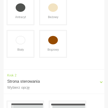
Antracyt
Beżowy
Brązowy
Biały
Krok 2
Strona sterowania
Ciemny dąb
Jasny dąb
(+58,30zł / mb
(+58,30zł/mb
Wybierz opcję
szerokości)
szerokości)