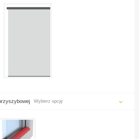
Winchester
Złoty dąb (+58,30zł
(dopłata 58,30
/ mb szerokości)
ł/mb szerokości)
 przyszybowej
Wybierz opcję