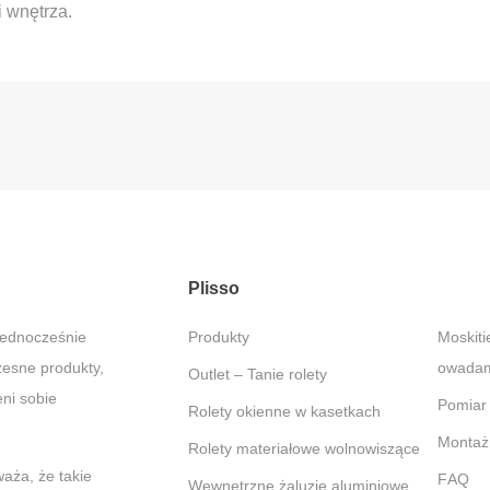
 wnętrza.
Plisso
jednocześnie
Produkty
Moskitiery – Ochrona przed
zesne produkty,
owadami
Outlet – Tanie rolety
ni sobie
Pomiar
Rolety okienne w kasetkach
Montaż
Rolety materiałowe wolnowiszące
aża, że takie
FAQ
Wewnętrzne żaluzje aluminiowe