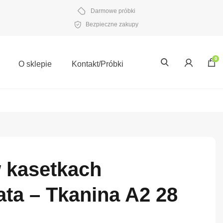
Darmowe próbki
Bezpieczne zakupy
0
O sklepie
Kontakt/Próbki
w kasetkach
ta – Tkanina A2 28