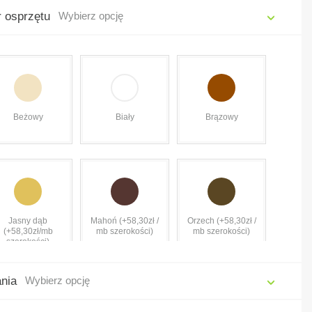
r osprzętu
Wybierz opcję
Beżowy
Biały
Brązowy
Jasny dąb
Mahoń (+58,30zł /
Orzech (+58,30zł /
(+58,30zł/mb
mb szerokości)
mb szerokości)
szerokości)
ania
Wybierz opcję