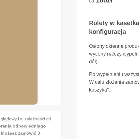
100zł
od
Rolety w kasetka
konfiguracja
Osłony okienne produ
wyceny należy wypełni
dół).
Po wypełnieniu wszyst
W celu złożenia zamów
koszyka”.
glądowy i w zależności od
brania odpowiedniego
. Możesz zamówić 3