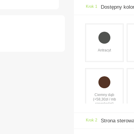
Krok 1
Dostępny kolo
Antracyt
Ciemny dąb
(+58,30zł / mb
szerokości)
Krok 2
Strona sterow