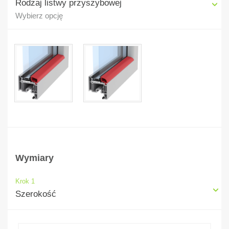
Rodzaj listwy przyszybowej
(+58,30zł / mb
szerokości)
Wybierz opcję
Wymiary
Krok 1
Szerokość