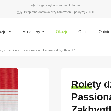
Bogaty wybór wzorów i kolorów
Bezpłatna dostawa przy zamówieniu powyżej 200 zł
uzje
Moskitiery
Okazje
Outlet
Opinie
ety dzień / noc Passionata – Tkanina Zakhynthos 17
Rolety d
Passiona
Zakhynt