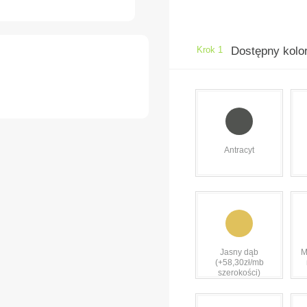
Krok 1
Dostępny kolo
Antracyt
Jasny dąb
M
(+58,30zł/mb
szerokości)