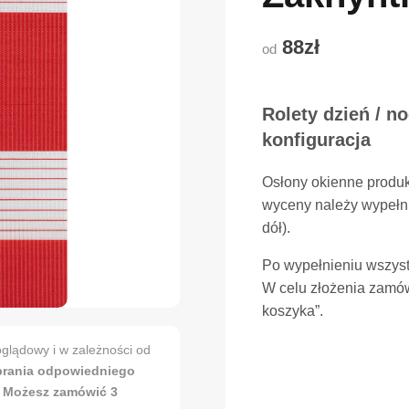
88zł
od
Rolety dzień / n
konfiguracja
Osłony okienne produ
wyceny należy wypełni
dół).
Po wypełnieniu wszyst
W celu złożenia zamów
koszyka”.
glądowy i w zależności od
brania odpowiedniego
. Możesz zamówić 3