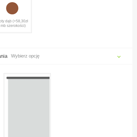
oty dąb (+58,30zł
/ mb szerokości)
ania
Wybierz opcję