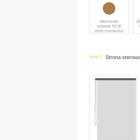
Winchester
Zł
(dopłata 58,30
zł/mb szerokości)
Krok 2
Strona sterow