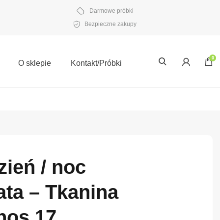
Darmowe próbki
Bezpieczne zakupy
0
O sklepie
Kontakt/Próbki
zień / noc
ta – Tkanina
hos 17