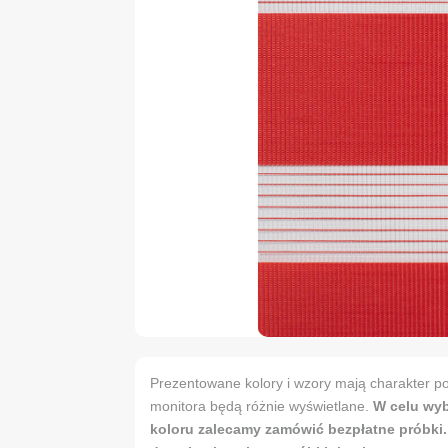
Prezentowane kolory i wzory mają charakter po
monitora będą różnie wyświetlane.
W celu wy
koloru zalecamy zamówić bezpłatne próbki