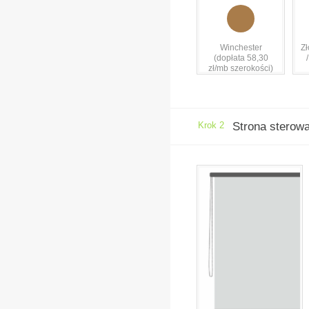
Winchester
Zł
(dopłata 58,30
zł/mb szerokości)
Krok 2
Strona sterow