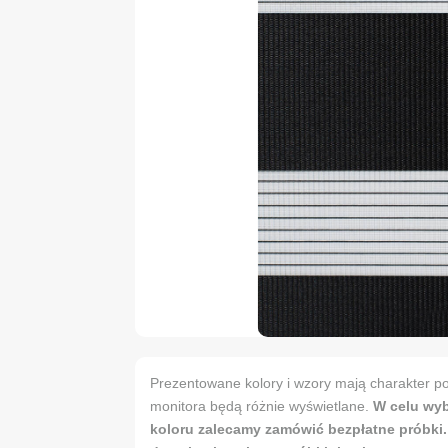
Prezentowane kolory i wzory mają charakter po
monitora będą różnie wyświetlane.
W celu wy
koloru zalecamy zamówić bezpłatne próbki