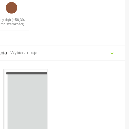
oty dąb (+58,30zł
/ mb szerokości)
ania
Wybierz opcję