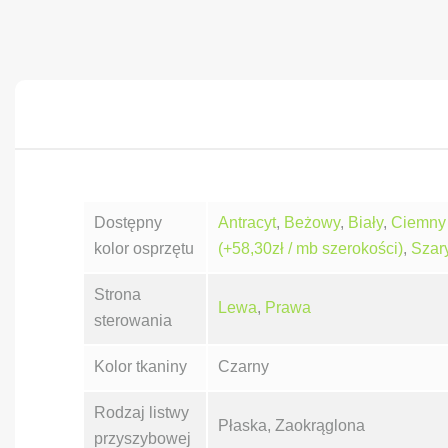
Dostępny
Antracyt
,
Beżowy
,
Biały
,
Ciemny 
kolor osprzętu
(+58,30zł / mb szerokości)
,
Szar
Strona
Lewa
,
Prawa
sterowania
Kolor tkaniny
Czarny
Rodzaj listwy
Płaska, Zaokrąglona
przyszybowej