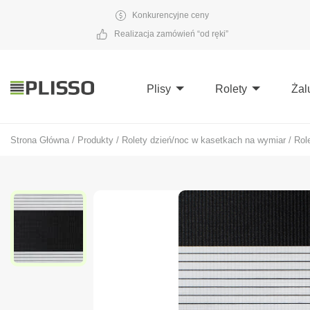
Konkurencyjne ceny
Realizacja zamówień “od ręki”
Plisy
Rolety
Żal
Strona Główna
/
Produkty
/
Rolety dzień/noc w kasetkach na wymiar
/
Rol