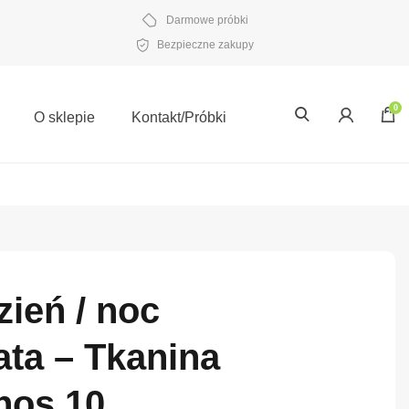
Darmowe próbki
Bezpieczne zakupy
0
O sklepie
Kontakt/Próbki
zień / noc
ta – Tkanina
hos 10