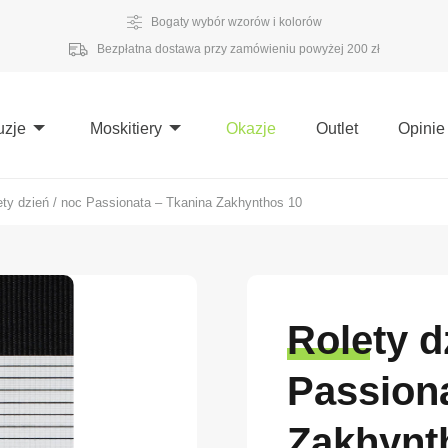
Bogaty wybór wzorów i kolorów
Bezpłatna dostawa przy zamówieniu powyżej 200 zł
uzje
Moskitiery
Okazje
Outlet
Opinie
ety dzień / noc Passionata – Tkanina Zakhynthos 10
Rolety d
Passiona
Zakhynt