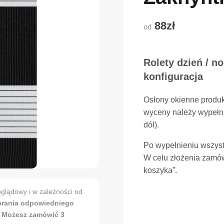
88zł
od
Rolety dzień / n
konfiguracja
Osłony okienne produ
wyceny należy wypełni
dół).
Po wypełnieniu wszyst
W celu złożenia zamów
koszyka”.
glądowy i w zależności od
brania odpowiedniego
. Możesz zamówić 3