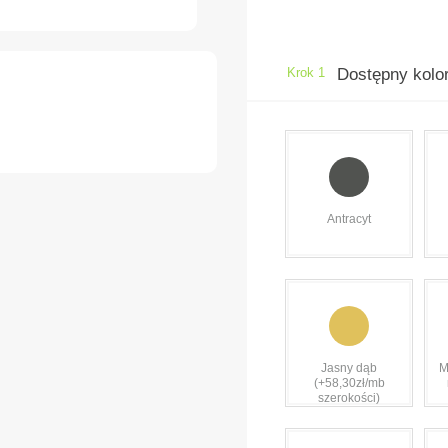
Krok 1
Dostępny kolo
Antracyt
Jasny dąb
M
(+58,30zł/mb
szerokości)