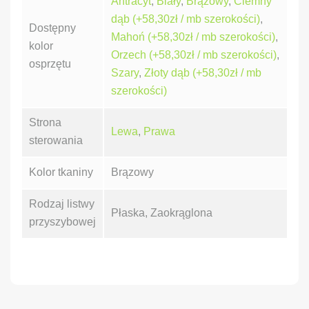
Antracyt
,
Biały
,
Brązowy
,
Ciemny
dąb (+58,30zł / mb szerokości)
,
Dostępny
Mahoń (+58,30zł / mb szerokości)
,
kolor
Orzech (+58,30zł / mb szerokości)
,
osprzętu
Szary
,
Złoty dąb (+58,30zł / mb
szerokości)
Strona
Lewa
,
Prawa
sterowania
Kolor tkaniny
Brązowy
Rodzaj listwy
Płaska, Zaokrąglona
przyszybowej