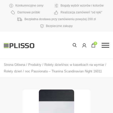
Konkurencyjne ceny
Bogaty wybór wzorów i kolorów
Darmowe próbki
Realizacja zamówień “od ręki”
Bezpłatna dostawa przy zamówieniu powyżej 200 zł
Bezpieczne zakupy
0
Strona Główna
/
Produkty
/
Rolety dzień/noc w kasetkach na wymiar
/
Rolety dzień / noc Passionata – Tkanina Scandinavian Night 16011