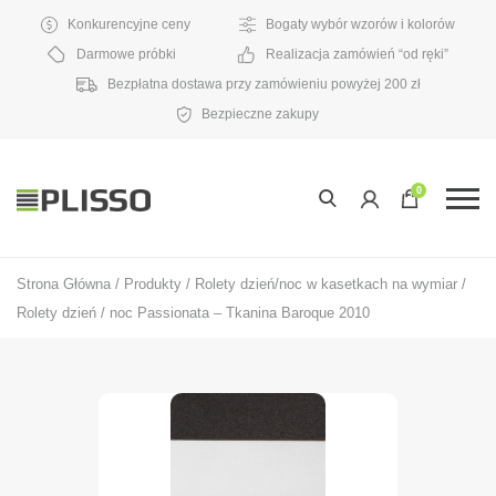
Konkurencyjne ceny
Bogaty wybór wzorów i kolorów
Darmowe próbki
Realizacja zamówień “od ręki”
Bezpłatna dostawa przy zamówieniu powyżej 200 zł
Bezpieczne zakupy
0
Strona Główna
/
Produkty
/
Rolety dzień/noc w kasetkach na wymiar
/
Rolety dzień / noc Passionata – Tkanina Baroque 2010