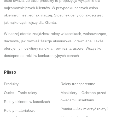
osób uważa, że takie produkty to propozycja wyłącznie dla
najzamożniejszych Klientów. W przypadku naszych osłon
okiennych jest jednak inaczej. Stosunek ceny do jakości jest
jak najkorzystniejszy dla Klienta.
W naszej ofercie znajdziesz rolety w kasetkach, wolnowiszące,
dachowe, jak również żaluzje aluminiowe i drewniane. Także
oferujemy moskitiery na okna, również tarasowe. Wszystko
dostępne od ręki i w konkurencyjnych cenach.
Plisso
Produkty
Rolety transparentne
Outlet – Tanie rolety
Moskitiery – Ochrona przed
owadami i insektami
Rolety okienne w kasetkach
Pomiar – Jak mierzyć rolety?
Rolety materiałowe