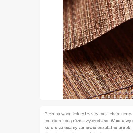
Prezentowane kolory i wzory mają charakter po
monitora będą różnie wyświetlane.
W celu wy
koloru zalecamy zamówić bezpłatne próbki