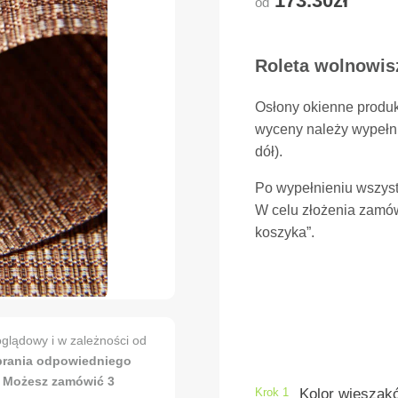
173.30zł
od
Roleta wolnowisz
Osłony okienne produ
wyceny należy wypełni
dół).
Po wypełnieniu wszyst
W celu złożenia zamów
koszyka”.
glądowy i w zależności od
brania odpowiedniego
. Możesz zamówić 3
Krok 1
Kolor wieszakó