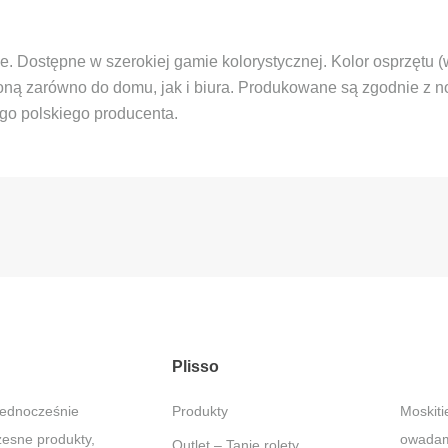
e. Dostępne w szerokiej gamie kolorystycznej. Kolor osprzętu 
słoną zarówno do domu, jak i biura. Produkowane są zgodnie z
o polskiego producenta.
Plisso
jednocześnie
Produkty
Moskitiery – Ochrona przed
zesne produkty,
owadami
Outlet – Tanie rolety