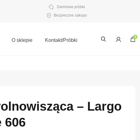
Darmowe próbki
Bezpieczne zakupy
0
O sklepie
Kontakt/Próbki
wolnowisząca – Largo
e 606