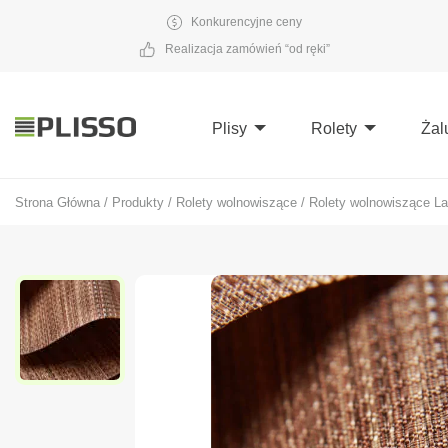
Konkurencyjne ceny
Realizacja zamówień “od ręki”
Plisy
Rolety
Żal
Strona Główna
/
Produkty
/
Rolety wolnowiszące
/
Rolety wolnowiszące La