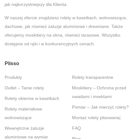
jak najkorzystniejszy dla Klienta.
W naszej ofercie znajdziesz rolety w kasetkach, wolnowiszące,
dachowe, jak również żaluzje aluminiowe i drewniane. Także
oferujemy moskitiery na okna, również tarasowe. Wszystko
dostępne od ręki i w konkurencyjnych cenach.
Plisso
Produkty
Rolety transparentne
Outlet – Tanie rolety
Moskitiery – Ochrona przed
owadami i insektami
Rolety okienne w kasetkach
Pomiar – Jak mierzyć rolety?
Rolety materiałowe
wolnowiszące
Montaż rolety plisowanej
Wewnętrzne żaluzje
FAQ
aluminiowe na wymiar
Blog