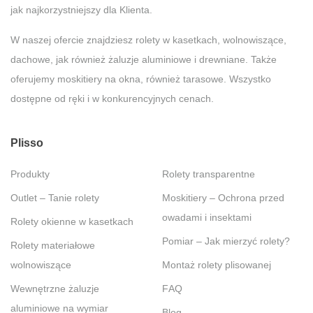
jak najkorzystniejszy dla Klienta.
W naszej ofercie znajdziesz rolety w kasetkach, wolnowiszące,
dachowe, jak również żaluzje aluminiowe i drewniane. Także
oferujemy moskitiery na okna, również tarasowe. Wszystko
dostępne od ręki i w konkurencyjnych cenach.
Plisso
Produkty
Rolety transparentne
Outlet – Tanie rolety
Moskitiery – Ochrona przed
owadami i insektami
Rolety okienne w kasetkach
Pomiar – Jak mierzyć rolety?
Rolety materiałowe
wolnowiszące
Montaż rolety plisowanej
Wewnętrzne żaluzje
FAQ
aluminiowe na wymiar
Blog