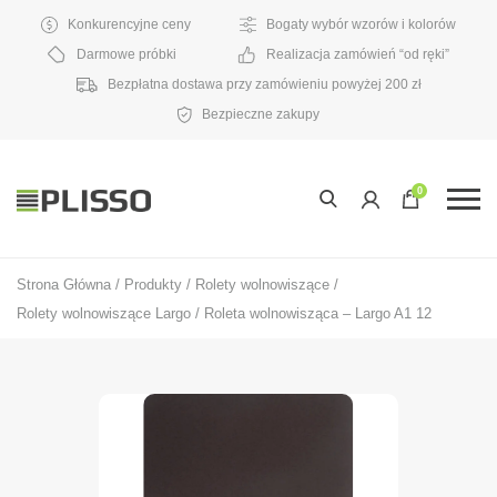
Konkurencyjne ceny
Bogaty wybór wzorów i kolorów
Darmowe próbki
Realizacja zamówień “od ręki”
Bezpłatna dostawa przy zamówieniu powyżej 200 zł
Bezpieczne zakupy
0
Strona Główna
/
Produkty
/
Rolety wolnowiszące
/
Rolety wolnowiszące Largo
/
Roleta wolnowisząca – Largo A1 12