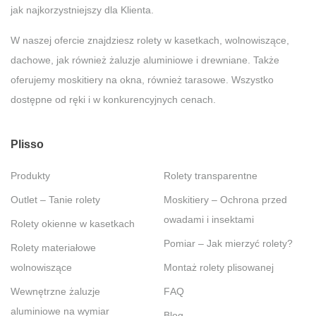
jak najkorzystniejszy dla Klienta.
W naszej ofercie znajdziesz rolety w kasetkach, wolnowiszące,
dachowe, jak również żaluzje aluminiowe i drewniane. Także
oferujemy moskitiery na okna, również tarasowe. Wszystko
dostępne od ręki i w konkurencyjnych cenach.
Plisso
Produkty
Rolety transparentne
Outlet – Tanie rolety
Moskitiery – Ochrona przed
owadami i insektami
Rolety okienne w kasetkach
Pomiar – Jak mierzyć rolety?
Rolety materiałowe
wolnowiszące
Montaż rolety plisowanej
Wewnętrzne żaluzje
FAQ
aluminiowe na wymiar
Blog