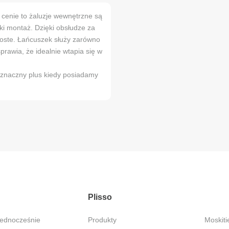
j cenie to żaluzje wewnętrzne są
bki montaż. Dzięki obsłudze za
roste. Łańcuszek służy zarówno
sprawia, że idealnie wtapia się w
t znaczny plus kiedy posiadamy
Plisso
jednocześnie
Produkty
Moskitiery – Ochrona przed