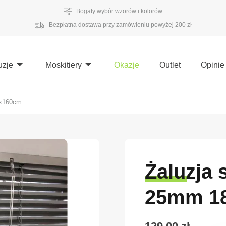
Bogaty wybór wzorów i kolorów
Bezpłatna dostawa przy zamówieniu powyżej 200 zł
uzje
Moskitiery
Okazje
Outlet
Opinie
0x160cm
Żaluzja 
25mm 1