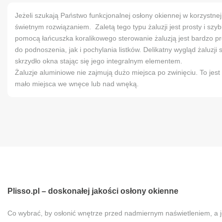
Jeżeli szukają Państwo funkcjonalnej osłony okiennej w korzystne
świetnym rozwiązaniem. Zaletą tego typu żaluzji jest prosty i szy
pomocą łańcuszka koralikowego sterowanie żaluzją jest bardzo p
do podnoszenia, jak i pochylania listków. Delikatny wygląd żaluzji 
skrzydło okna stając się jego integralnym elementem.
Żaluzje aluminiowe nie zajmują dużo miejsca po zwinięciu. To jes
mało miejsca we wnęce lub nad wnęką.
Plisso.pl – doskonałej jakości osłony okienne
Co wybrać, by osłonić wnętrze przed nadmiernym naświetleniem, a 