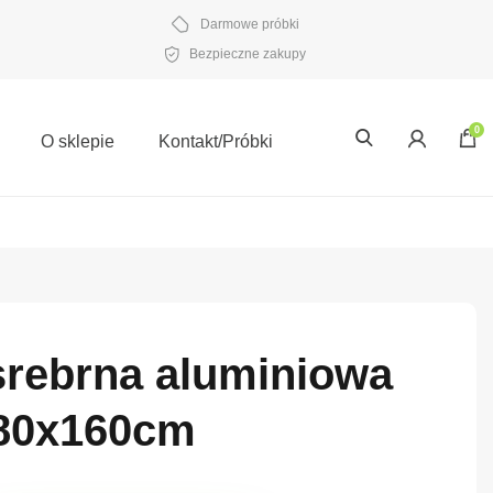
Darmowe próbki
Bezpieczne zakupy
0
O sklepie
Kontakt/Próbki
srebrna aluminiowa
80x160cm