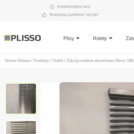
Konkurencyjne ceny
Realizacja zamówień “od ręki”
Plisy
Rolety
Żal
Strona Główna
/
Produkty
/
Outlet
/
Żaluzja srebrna aluminiowa 25mm 18