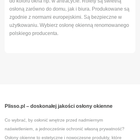
do koloru okna np. w antracycie. Rolety są świetną
osłoną zarówno do domu, jak i biura. Produkowane są
zgodnie z normami europejskimi. Są bezpieczne w
użytkowaniu. Wybierz osłonę okienną renomowanego
polskiego producenta.
Plisso.pl – doskonałej jakości osłony okienne
Co wybrać, by osłonić wnętrze przed nadmiernym
naświetleniem, a jednocześnie ochronić własną prywatność?
Osłony okienne to estetyczne i nowoczesne produkty, które