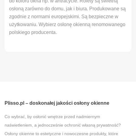
do koloru okna np. w antracycie. Rolety są świetną
osłoną zarówno do domu, jak i biura. Produkowane są
zgodnie z normami europejskimi. Są bezpieczne w
użytkowaniu. Wybierz osłonę okienną renomowanego
polskiego producenta.
Plisso.pl – doskonałej jakości osłony okienne
Co wybrać, by osłonić wnętrze przed nadmiernym
naświetleniem, a jednocześnie ochronić własną prywatność?
Osłony okienne to estetyczne i nowoczesne produkty, które