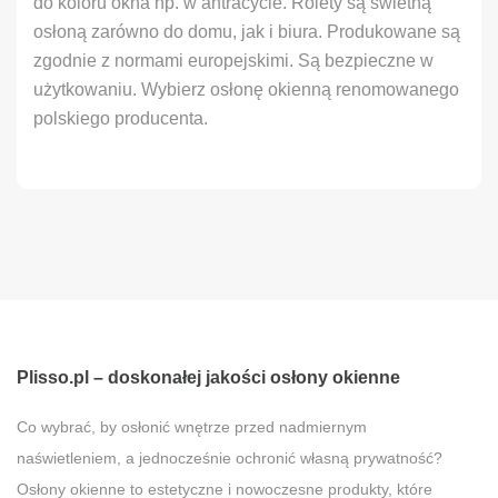
do koloru okna np. w antracycie. Rolety są świetną
osłoną zarówno do domu, jak i biura. Produkowane są
zgodnie z normami europejskimi. Są bezpieczne w
użytkowaniu. Wybierz osłonę okienną renomowanego
polskiego producenta.
Plisso.pl – doskonałej jakości osłony okienne
Co wybrać, by osłonić wnętrze przed nadmiernym
naświetleniem, a jednocześnie ochronić własną prywatność?
Osłony okienne to estetyczne i nowoczesne produkty, które