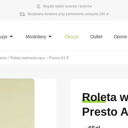
Bogaty wybór wzorów i kolorów
Bezpłatna dostawa przy zamówieniu powyżej 200 zł
uzje
Moskitiery
Okazje
Outlet
Opinie
esto
/
Roleta wolnowisząca – Presto A1 8
Roleta 
Presto A