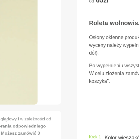
65zł
od
Roleta wolnowisz
Osłony okienne produ
wyceny należy wypełni
dół).
Po wypełnieniu wszyst
W celu złożenia zamów
koszyka”.
glądowy i w zależności od
brania odpowiedniego
. Możesz zamówić 3
Krok 1
Kolor wieszakó