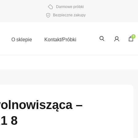
Darmowe próbki
Bezpieczne zakupy
0
O sklepie
Kontakt/Próbki
wolnowisząca –
1 8