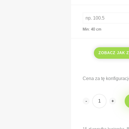
Min: 40
cm
ZOBACZ JAK 
Cena za tę konfiguracj
-
+
Alternative:
15 zł wysyłka kurierska.