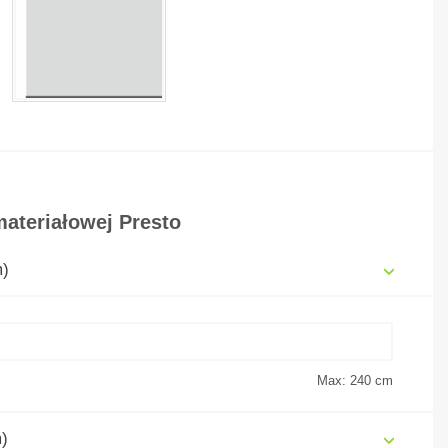
ateriałowej Presto
m)
Max: 240
cm
)