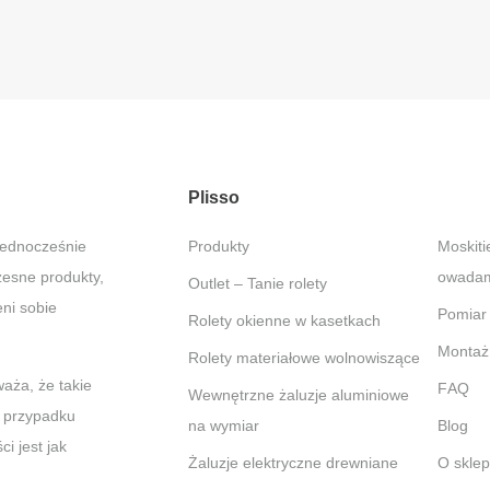
Plisso
jednocześnie
Produkty
Moskitiery – Ochrona przed
zesne produkty,
owadami
Outlet – Tanie rolety
ni sobie
Pomiar
Rolety okienne w kasetkach
Montaż
Rolety materiałowe wolnowiszące
aża, że takie
FAQ
Wewnętrzne żaluzje aluminiowe
W przypadku
na wymiar
Blog
i jest jak
Żaluzje elektryczne drewniane
O skle