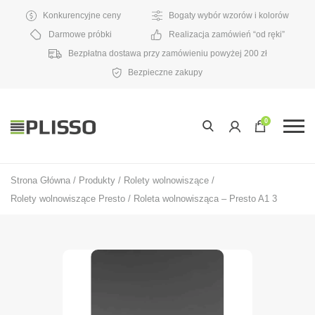
Konkurencyjne ceny
Bogaty wybór wzorów i kolorów
Darmowe próbki
Realizacja zamówień “od ręki”
Bezpłatna dostawa przy zamówieniu powyżej 200 zł
Bezpieczne zakupy
0
Strona Główna
/
Produkty
/
Rolety wolnowiszące
/
Rolety wolnowiszące Presto
/
Roleta wolnowisząca – Presto A1 3