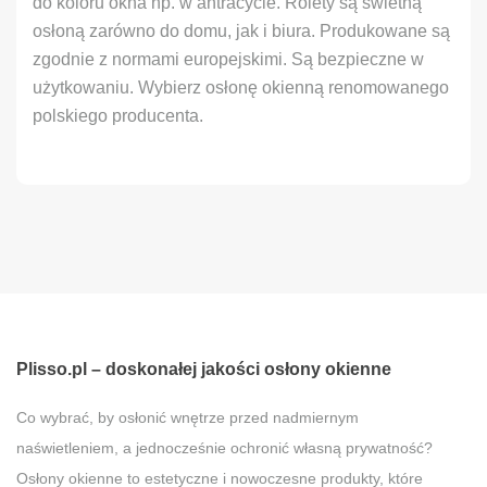
do koloru okna np. w antracycie. Rolety są świetną
osłoną zarówno do domu, jak i biura. Produkowane są
zgodnie z normami europejskimi. Są bezpieczne w
użytkowaniu. Wybierz osłonę okienną renomowanego
polskiego producenta.
Plisso.pl – doskonałej jakości osłony okienne
Co wybrać, by osłonić wnętrze przed nadmiernym
naświetleniem, a jednocześnie ochronić własną prywatność?
Osłony okienne to estetyczne i nowoczesne produkty, które