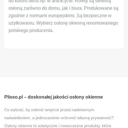
do koloru okna np. w antracycie. Rolety są świetną
osłoną zarówno do domu, jak i biura. Produkowane są
zgodnie z normami europejskimi. Są bezpieczne w
użytkowaniu. Wybierz osłonę okienną renomowanego
polskiego producenta.
Plisso.pl – doskonałej jakości osłony okienne
Co wybrać, by osłonić wnętrze przed nadmiernym
naświetleniem, a jednocześnie ochronić własną prywatność?
Osłony okienne to estetyczne i nowoczesne produkty, które