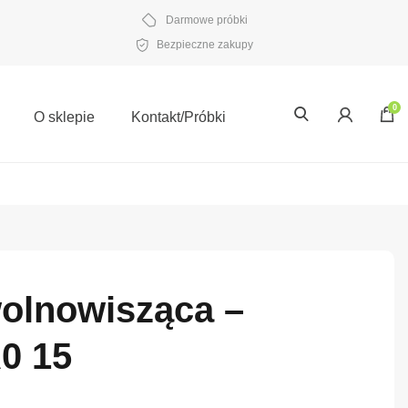
Darmowe próbki
Bezpieczne zakupy
0
O sklepie
Kontakt/Próbki
wolnowisząca –
0 15