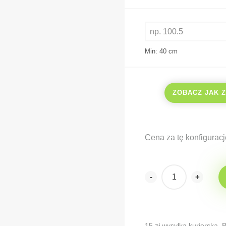
Min: 40
cm
ZOBACZ JAK 
Cena za tę konfiguracj
-
+
Alternative:
15 zł wysyłka kurierska.