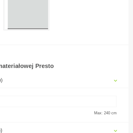
ateriałowej Presto
m)
Max: 240
cm
)