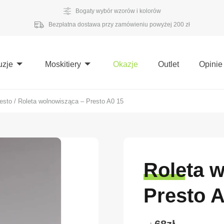
Bogaty wybór wzorów i kolorów
Bezpłatna dostawa przy zamówieniu powyżej 200 zł
uzje
Moskitiery
Okazje
Outlet
Opinie
esto
/
Roleta wolnowisząca – Presto A0 15
Roleta 
Presto A