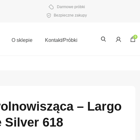
Darmowe próbki
Bezpieczne zakupy
0
O sklepie
Kontakt/Próbki
wolnowisząca – Largo
 Silver 618