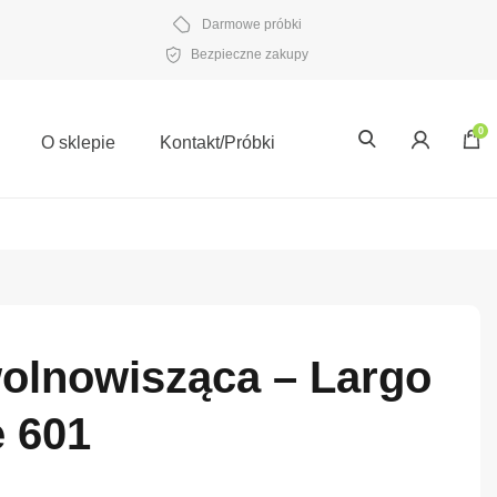
Darmowe próbki
Bezpieczne zakupy
0
O sklepie
Kontakt/Próbki
wolnowisząca – Largo
e 601