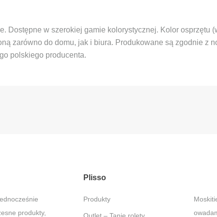
e. Dostępne w szerokiej gamie kolorystycznej. Kolor osprzętu 
słoną zarówno do domu, jak i biura. Produkowane są zgodnie z
o polskiego producenta.
Plisso
jednocześnie
Produkty
Moskitiery – Ochrona przed
zesne produkty,
owadami
Outlet – Tanie rolety