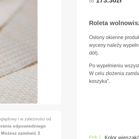
173.30zł
od
Roleta wolnowisz
Osłony okienne produ
wyceny należy wypełni
dół).
Po wypełnieniu wszyst
W celu złożenia zamów
koszyka”.
glądowy i w zależności od
brania odpowiedniego
. Możesz zamówić 3
Krok 1
Kolor wieszakó