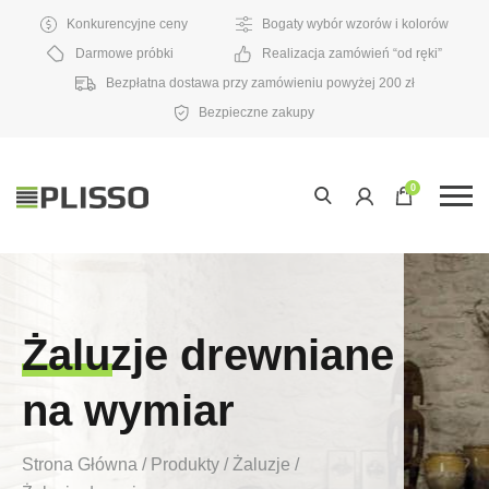
Konkurencyjne ceny
Bogaty wybór wzorów i kolorów
Darmowe próbki
Realizacja zamówień “od ręki”
Bezpłatna dostawa przy zamówieniu powyżej 200 zł
Bezpieczne zakupy
0
Żaluzje drewniane
na wymiar
Strona Główna
/
Produkty
/
Żaluzje
/