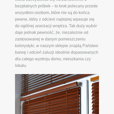
bezpłatnych próbek – to krok polecany przede
wszystkim osobom, które nie są do końca
pewne, który z odcieni najlepiej wpasuje się
do ogólnej aranżacji wnętrza. Tak duży wybór
daje jednak pewność, że, niezależnie od
zastosowanej w danym pomieszczeniu
kolorystyki, w naszym sklepie znajdą Państwo
barwę i odcień żaluzji idealnie dopasowanych
dla całego wystroju domu, mieszkania czy
lokalu.