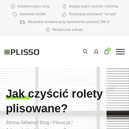
Konkurencyjne ceny
Bogaty wybór wzorów i kolorów
Darmowe próbki
Realizacja zamówień “od ręki”
Bezpłatna dostawa przy zamówieniu powyżej 200 zł
Bezpieczne zakupy
0
Jak czyścić rolety
plisowane?
Strona Główna
/
Blog
/
Plisso.pl
/