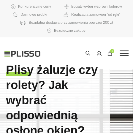
Konkurencyjne ceny
Bogaty wybór wzorów i kolorów
Darmowe próbki
Realizacja zamówień “od ręki”
Bezpłatna dostawa przy zamówieniu powyżej 200 zł
Bezpieczne zakupy
0
Plisy żaluzje czy
rolety? Jak
wybrać
odpowiednią
osłonę okien?